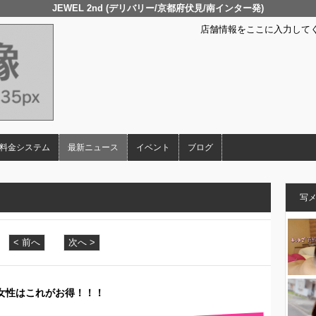
JEWEL 2nd (デリバリー/京都府伏見/南インター発)
店舗情報をここに入力して
料金システム
最新ニュース
イベント
ブログ
写
< 前へ
次へ >
の女性はこれがお得！！！