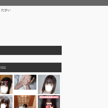
ください
メ日記