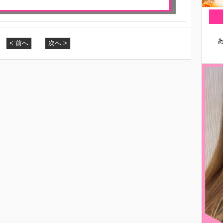
< 前へ
次へ >