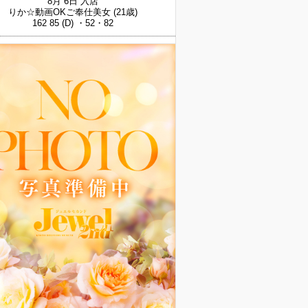
8月 6日 入店
りか☆動画OKご奉仕美女
(21歳)
162 85 (D) ・52・82