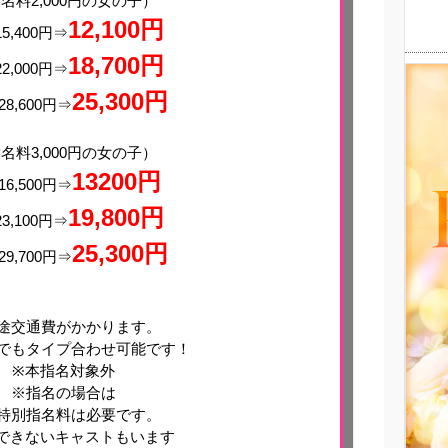
名料2,000円の女の子）
12,100円
15,400円⇒
18,700円
22,000円⇒
25,300円
28,600円⇒
名料3,000円の女の子）
13200
円
16,500円⇒
19,800円
23,100円⇒
25,300円
29,700円⇒
途交通費がかかります。
でもタイプ合わせ可能です！
※本指名対象外
※指名の場合は
特別指名料は必要です。
できないキャストもいます