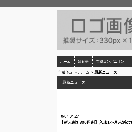
ホーム
出勤表
在籍コンパニオン
年齢認証
>
ホーム
>
最新ニュース
最新ニュース
8/07 04:27
【新人割3,300円割】入店1か月未満