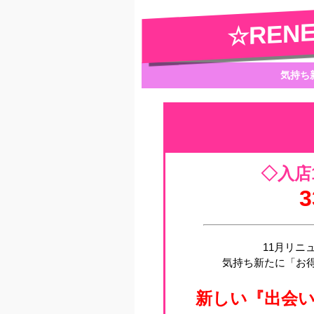
☆REN
気持ち
◇入店
11月リニ
気持ち新たに「お
新しい『出会