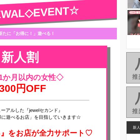
EWAL◇EVENT☆
新たに「お得に！」遊べる！
新人割
1か月以内の女性◇
3300円OFF
ューアルした『jewelセカンド』
得に遊べるお店」を目指していきます☆
新
い』をお店が全力サポート♡