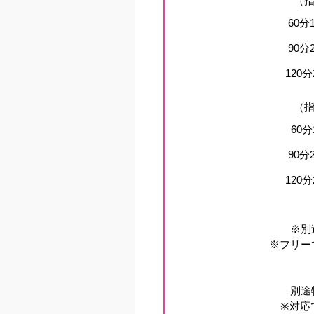
（指
60分
90分
120分
（指
60分
90分
120分
※別
※フリー
別途
※対応