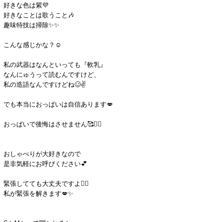
好きな色は紫💜
好きなことは歌うこと🎶
趣味特技は掃除✨✨
こんな感じかな？☺️
私の武器はなんといっても『軟乳』
なんにゅうって読むんですけど、
私の造語なんですけどね🥴✌️
でも本当におっぱいは自信あります💋
おっぱいで後悔はさせません🥰❤️‍🔥
おしゃべりが大好きなので
是非気軽にお呼びください💕
緊張してても大丈夫ですよ🙆‍♀️
私が緊張を解きます💋✨