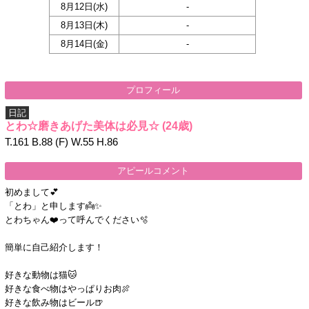
8月12日(
水
)
-
8月13日(
木
)
-
8月14日(
金
)
-
プロフィール
日記
とわ☆磨きあげた美体は必見☆
(24歳)
T.161 B.88 (F) W.55 H.86
アピールコメント
初めまして💕
「とわ」と申します👼✨
とわちゃん❤️って呼んでください🫧
簡単に自己紹介します！
好きな動物は猫🐱
好きな食べ物はやっぱりお肉🍖
好きな飲み物はビール🍺