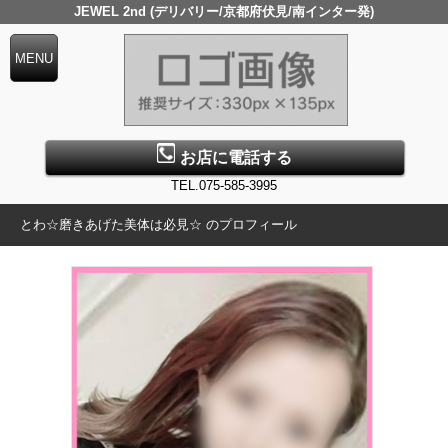
JEWEL 2nd (デリバリー/京都府伏見/南インター発)
お店に電話する
TEL.075-585-3995
とわ☆磨きあげた美体は必見☆ のプロフィール