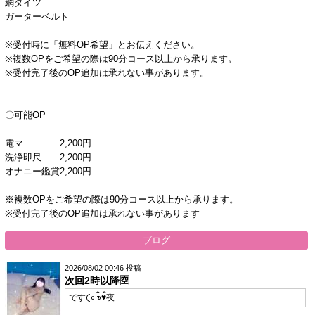
網タイツ
ガーターベルト
※受付時に「無料OP希望」とお伝えください。
※複数OPをご希望の際は90分コース以上から承ります。
※受付完了後のOP追加は承れない事があります。
〇可能OP
電マ 2,200円
洗浄即尺 2,200円
オナニー鑑賞2,200円
※複数OPをご希望の際は90分コース以上から承ります。
※受付完了後のOP追加は承れない事があります
ブログ
2026/08/02 00:46 投稿
次回2時以降🈳
です𛰙᭜𖫴𖫰𖫱𖫳𖫲𖫲𖫳𖫴𖫰𖫱꛰ ᭜𖫴𖫰𖫱𖫳𖫲𖫲𖫳𖫴𖫰𖫱꛰♥夜…