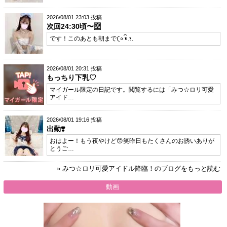
2026/08/01 23:03 投稿
次回24:30頃〜🈳
です！このあとも朝まで𛰙᭜𖫴𖫰𖫱𖫳𖫲𖫲𖫳𖫴𖫰𖫱꛰ ᭜𖫴𖫰𖫱𖫳…
2026/08/01 20:31 投稿
もっちり下乳♡
マイガール限定の日記です。閲覧するには「みつ☆ロリ可愛
アイド…
2026/08/01 19:16 投稿
出勤❣️
おはよー！もう夜やけど😙笑昨日もたくさんのお誘いありが
とうご…
» みつ☆ロリ可愛アイドル降臨！のブログをもっと読む
動画