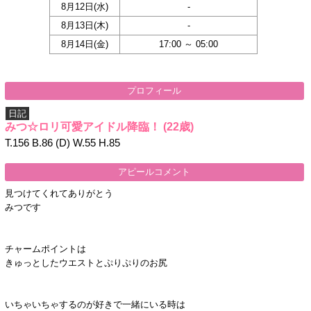
8月12日(
水
)
-
8月13日(
木
)
-
8月14日(
金
)
17:00 ～ 05:00
プロフィール
日記
みつ☆ロリ可愛アイドル降臨！
(22歳)
T.156 B.86 (D) W.55 H.85
アピールコメント
見つけてくれてありがとう
みつです
チャームポイントは
きゅっとしたウエストとぷりぷりのお尻
いちゃいちゃするのが好きで一緒にいる時は