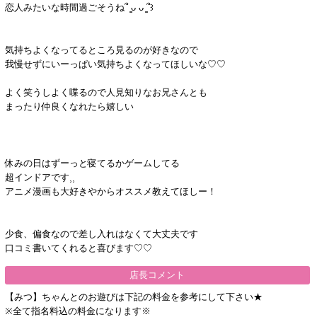
恋人みたいな時間過ごそうね՞ ̳ᴗ ᴗ ̳՞꒱
気持ちよくなってるところ見るのが好きなので
我慢せずにいーっぱい気持ちよくなってほしいな♡♡
よく笑うしよく喋るので人見知りなお兄さんとも
まったり仲良くなれたら嬉しい
休みの日はずーっと寝てるかゲームしてる
超インドアです⸒⸒
アニメ漫画も大好きやからオススメ教えてほしー！
少食、偏食なので差し入れはなくて大丈夫です
口コミ書いてくれると喜びます♡♡
店長コメント
【みつ】ちゃんとのお遊びは下記の料金を参考にして下さい★
※全て指名料込の料金になります※