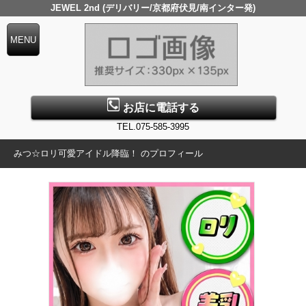
JEWEL 2nd (デリバリー/京都府伏見/南インター発)
お店に電話する
TEL.075-585-3995
みつ☆ロリ可愛アイドル降臨！ のプロフィール