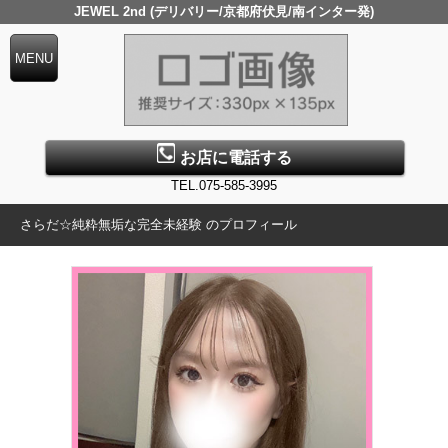
JEWEL 2nd (デリバリー/京都府伏見/南インター発)
お店に電話する
TEL.075-585-3995
さらだ☆純粋無垢な完全未経験 のプロフィール