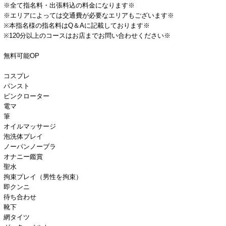
※全て指名料・出張料込の料金になります※
※エリアによっては交通費が必要なエリアもございます※
※本指名様の指名料はQ＆Aに記載しております※
※120分以上のコースはお店までお問い合わせください※
無料可能OP
コスプレ
パンスト
ピンクローター
電マ
筆
オイルマッサージ
泡洗体プレイ
ノーパンノーブラ
オナニー鑑賞
聖水
拘束プレイ（男性を拘束）
即クンニ
待ち合わせ
靴下
網タイツ