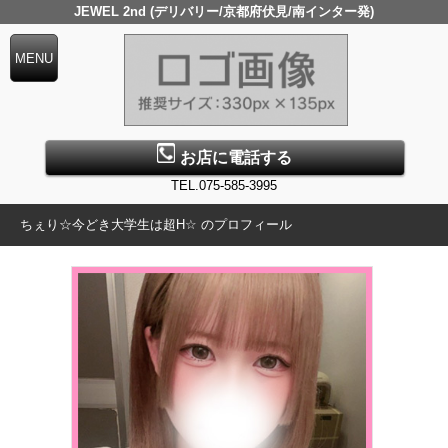
JEWEL 2nd (デリバリー/京都府伏見/南インター発)
お店に電話する
TEL.075-585-3995
ちぇり☆今どき大学生は超H☆ のプロフィール